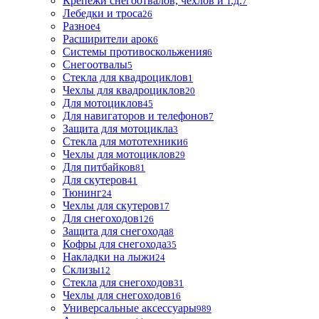
Крепежи снегоотвалов, чехлов и т.д.
7
Лебедки и троса
26
Разное
4
Расширители арок
6
Системы противоскольжения
6
Снегоотвалы
5
Стекла для квадроциклов
1
Чехлы для квадроциклов
20
Для мотоциклов
45
Для навигаторов и телефонов
7
Защита для мотоцикла
3
Стекла для мототехники
6
Чехлы для мотоциклов
29
Для питбайков
81
Для скутеров
41
Тюнинг
24
Чехлы для скутеров
17
Для снегоходов
126
Защита для снегохода
8
Кофры для снегохода
35
Накладки на лыжи
24
Склизы
12
Стекла для снегоходов
31
Чехлы для снегоходов
16
Универсальные аксессуары
989