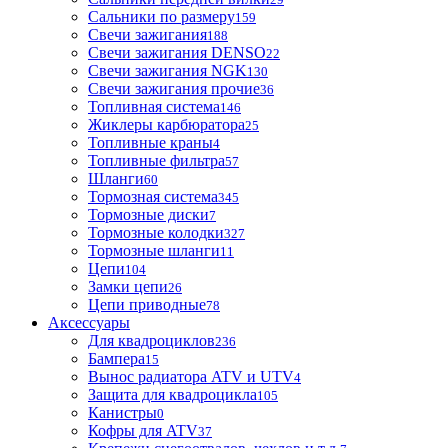
Сальники по размеру
159
Свечи зажигания
188
Свечи зажигания DENSO
22
Свечи зажигания NGK
130
Свечи зажигания прочие
36
Топливная система
146
Жиклеры карбюратора
25
Топливные краны
4
Топливные фильтра
57
Шланги
60
Тормозная система
345
Тормозные диски
7
Тормозные колодки
327
Тормозные шланги
11
Цепи
104
Замки цепи
26
Цепи приводные
78
Аксессуары
Для квадроциклов
236
Бамперa
15
Вынос радиатора ATV и UTV
4
Защита для квадроцикла
105
Канистры
0
Кофры для ATV
37