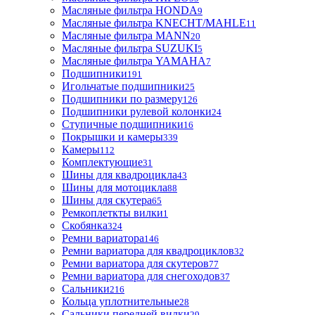
Масляные фильтра HONDA
9
Масляные фильтра KNECHT/MAHLE
11
Масляные фильтра MANN
20
Масляные фильтра SUZUKI
5
Масляные фильтра YAMAHA
7
Подшипники
191
Игольчатые подшипники
25
Подшипники по размеру
126
Подшипники рулевой колонки
24
Ступичные подшипники
16
Покрышки и камеры
339
Камеры
112
Комплектующие
31
Шины для квадроцикла
43
Шины для мотоцикла
88
Шины для скутера
65
Ремкоплеткты вилки
1
Скобянка
324
Ремни вариатора
146
Ремни вариатора для квадроциклов
32
Ремни вариатора для скутеров
77
Ремни вариатора для снегоходов
37
Сальники
216
Кольца уплотнительные
28
Сальники передней вилки
29