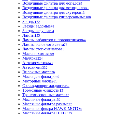
Воздушные фильтра для мопедов
9
Воздушные фильтра для мотоциклов
6
Воздушные фильтра для скутеров
13
Воздушные фильтра универсальные
100
Звезды
172
Звезды ведомые
78
Звезды ведущие
94
Лампы
155
Лампы габаритов и поворотников
64
Лампы головного света
78
Лампы стоп-сигналов
13
Масла и химия
999
Малярка
224
Автокосметика
43
Автохимия
332
Вилочные масла
26
Масла для фильтров
9
Моторные масла
261
Охлаждающие жидкости
52
Тормозные жидкости
15
Трансмиссионные масла
37
Масляные фильтра
152
Масляные фильтра разные
37
Масляные фльтра HAWK MOTO
8
Масляные фильтра HIFLO
55