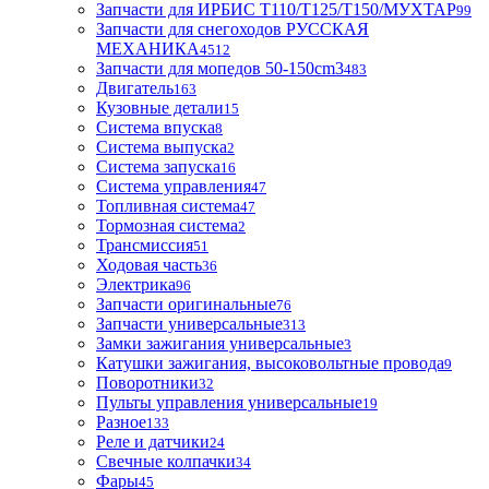
Запчасти для ИРБИС T110/T125/T150/МУХТАР
99
Запчасти для снегоходов РУССКАЯ
МЕХАНИКА
4512
Запчасти для мопедов 50-150cm3
483
Двигатель
163
Кузовные детали
15
Система впуска
8
Система выпуска
2
Система запуска
16
Система управления
47
Топливная система
47
Тормозная система
2
Трансмиссия
51
Ходовая часть
36
Электрика
96
Запчасти оригинальные
76
Запчасти универсальные
313
Замки зажигания универсальные
3
Катушки зажигания, высоковольтные провода
9
Поворотники
32
Пульты управления универсальные
19
Разное
133
Реле и датчики
24
Свечные колпачки
34
Фары
45