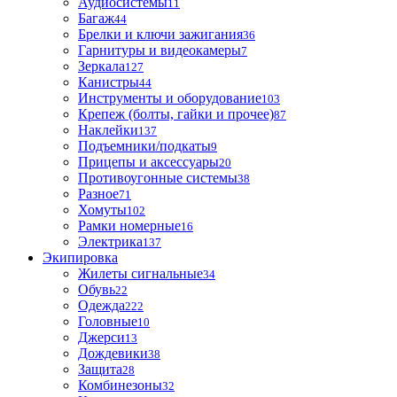
Аудиосистемы
11
Багаж
44
Брелки и ключи зажигания
36
Гарнитуры и видеокамеры
7
Зеркала
127
Канистры
44
Инструменты и оборудование
103
Крепеж (болты, гайки и прочее)
87
Наклейки
137
Подъемники/подкаты
9
Прицепы и аксессуары
20
Противоугонные системы
38
Разное
71
Хомуты
102
Рамки номерные
16
Электрика
137
Экипировка
Жилеты сигнальные
34
Обувь
22
Одежда
222
Головные
10
Джерси
13
Дождевики
38
Защита
28
Комбинезоны
32