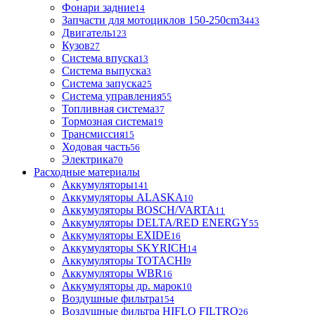
Фонари задние
14
Запчасти для мотоциклов 150-250cm3
443
Двигатель
123
Кузов
27
Система впуска
13
Система выпуска
3
Система запуска
25
Система управления
55
Топливная система
37
Тормозная система
19
Трансмиссия
15
Ходовая часть
56
Электрика
70
Расходные материалы
Аккумуляторы
141
Аккумуляторы ALASKA
10
Аккумуляторы BOSCH/VARTA
11
Аккумуляторы DELTA/RED ENERGY
55
Аккумуляторы EXIDE
16
Аккумуляторы SKYRICH
14
Аккумуляторы TOTACHI
9
Аккумуляторы WBR
16
Аккумуляторы др. марок
10
Воздушные фильтра
154
Воздушные фильтра HIFLO FILTRO
26