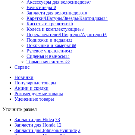
Аксессуары для велосипедов
97
Велосипеды
18
Запчасти для велосипедов
310
Каретки/Шатуны/Звезды/Картриджы
24
Кассеты и трещотки
10
Колёса и комплектующие
33
Переключатели/Шифтеры/Адаптеры
16
Подножки и педали
32
Покрышки и камеры
106
Рулевое управление
42
Сиденья и выносы
25
Тормозная система
22
Сервис
Новинки
Популярные товары
Акции и скидки
Рекомендуемые товары
Уцененные товары
Уточнить раздел
Запчасти для Hidea
73
Запчасти для Honda
12
Запчасти для Johnson/Evinrude
2