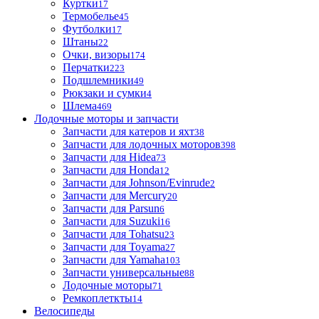
Куртки
17
Термобелье
45
Футболки
17
Штаны
22
Очки, визоры
174
Перчатки
223
Подшлемники
49
Рюкзаки и сумки
4
Шлема
469
Лодочные моторы и запчасти
Запчасти для катеров и яхт
38
Запчасти для лодочных моторов
398
Запчасти для Hidea
73
Запчасти для Honda
12
Запчасти для Johnson/Evinrude
2
Запчасти для Mercury
20
Запчасти для Parsun
6
Запчасти для Suzuki
16
Запчасти для Tohatsu
23
Запчасти для Toyama
27
Запчасти для Yamaha
103
Запчасти универсальные
88
Лодочные моторы
71
Ремкоплеткты
14
Велосипеды