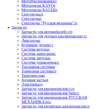
Мотобуксировщики
3
Мотоциклы KAYO
0
Мотоциклы RACER
0
Снегоходы
20
Снегоходы
0
Снегоходы "Русская механика"
20
Запчасти
Запчасти для автомобилей
1339
Запчасти для детских квадроциклов
155
Двигатель
6
Кузовные детали
13
Система впуска
4
Система зажигания
2
Система запуска
1
Система управления
22
Топливная система
6
Тормозная система
10
Трансмиссия
4
Ходовая часть
68
Электрика
19
Запчасти для квадроциклов
5118
Запчасти для квадроциклов Stels
32
Запчасти для квадроциклов РУССКАЯ
МЕХАНИКА
5062
Запчасти для китайских квадроциклов
24