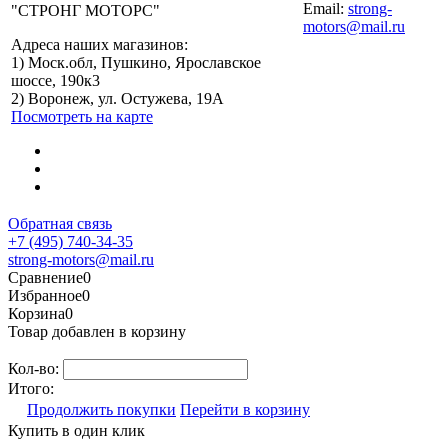
Email:
strong-
"СТРОНГ МОТОРС"
motors@mail.ru
Адреса наших магазинов:
График работы
1) Моск.обл, Пушкино, Ярославское
Пушкино
шоссе, 190к3
Пн-Вс: с 10:00 до
2) Воронеж, ул. Остужева, 19А
19:00
Посмотреть на карте
График работы
Воронеж
Пн-Пт: с 10:00 до
18:00
Сб-Вс: Выходной
Обратная связь
+7 (495) 740-34-35
strong-motors@mail.ru
Сравнение
0
Избранное
0
Корзина
0
Товар добавлен в корзину
Кол-во:
Итого:
Продолжить покупки
Перейти в корзину
Купить в один клик