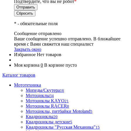
Подтвердите, что вы не робот
*
*
- обязательные поля
Сообщение отправлено
Ваше сообщение успешно отправлено. В ближайшее
время с Вами свяжется наш специалист
Закрыть окно
Избранное
Нет товаров
Моя корзина
0
В корзине пусто
Каталог товаров
Мототехника
Мопеды/Скутера
16
Мотоциклы
34
Мотоциклы KAYO
21
Мотоциклы RACER
8
Мотоциклы, питбайки Motoland
5
Квадроциклы
20
Квадроциклы детские
5
Квадроциклы "Русская Механика"
15