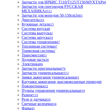
Запчасти для ИРБИС T110/T125/T150/МУХТАР
99
Запчасти для снегоходов РУССКАЯ
МЕХАНИКА
4512
Запчасти для мопедов 50-150cm3
483
Двигатель
163
Кузовные детали
15
Система впуска
8
Система выпуска
2
Система запуска
16
Система управления
47
Топливная система
47
Тормозная система
2
Трансмиссия
51
Ходовая часть
36
Электрика
96
Запчасти оригинальные
76
Запчасти универсальные
313
Замки зажигания универсальные
3
Катушки зажигания, высоковольтные провода
9
Поворотники
32
Пульты управления универсальные
19
Разное
133
Реле и датчики
24
Свечные колпачки
34
Фары
45