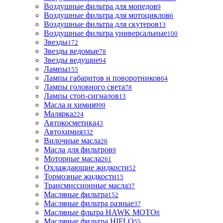
Воздушные фильтра для мопедов
9
Воздушные фильтра для мотоциклов
6
Воздушные фильтра для скутеров
13
Воздушные фильтра универсальные
100
Звезды
172
Звезды ведомые
78
Звезды ведущие
94
Лампы
155
Лампы габаритов и поворотников
64
Лампы головного света
78
Лампы стоп-сигналов
13
Масла и химия
999
Малярка
224
Автокосметика
43
Автохимия
332
Вилочные масла
26
Масла для фильтров
9
Моторные масла
261
Охлаждающие жидкости
52
Тормозные жидкости
15
Трансмиссионные масла
37
Масляные фильтра
152
Масляные фильтра разные
37
Масляные фльтра HAWK MOTO
8
Масляные фильтра HIFLO
55