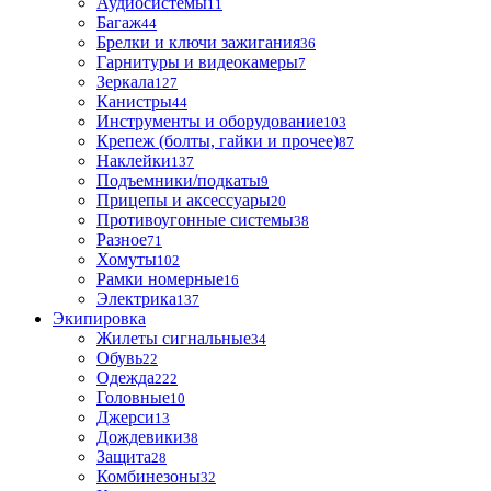
Аудиосистемы
11
Багаж
44
Брелки и ключи зажигания
36
Гарнитуры и видеокамеры
7
Зеркала
127
Канистры
44
Инструменты и оборудование
103
Крепеж (болты, гайки и прочее)
87
Наклейки
137
Подъемники/подкаты
9
Прицепы и аксессуары
20
Противоугонные системы
38
Разное
71
Хомуты
102
Рамки номерные
16
Электрика
137
Экипировка
Жилеты сигнальные
34
Обувь
22
Одежда
222
Головные
10
Джерси
13
Дождевики
38
Защита
28
Комбинезоны
32