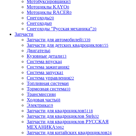
Мотобуксировщики
3
Мотоциклы KAYO
0
Мотоциклы RACER
0
Снегоходы
20
Снегоходы
0
Снегоходы "Русская механика"
20
Запчасти
Запчасти для автомобилей
1339
Запчасти для детских квадроциклов
155
Двигатель
6
Кузовные детали
13
Система впуска
4
Система зажигания
2
Система запуска
1
Система управления
22
Топливная система
6
Тормозная система
10
Трансмиссия
4
Ходовая часть
68
Электрика
19
Запчасти для квадроциклов
5118
Запчасти для квадроциклов Stels
32
Запчасти для квадроциклов РУССКАЯ
МЕХАНИКА
5062
Запчасти для китайских квадроциклов
24