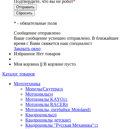
Подтвердите, что вы не робот
*
*
- обязательные поля
Сообщение отправлено
Ваше сообщение успешно отправлено. В ближайшее
время с Вами свяжется наш специалист
Закрыть окно
Избранное
Нет товаров
Моя корзина
0
В корзине пусто
Каталог товаров
Мототехника
Мопеды/Скутера
16
Мотоциклы
34
Мотоциклы KAYO
21
Мотоциклы RACER
8
Мотоциклы, питбайки Motoland
5
Квадроциклы
20
Квадроциклы детские
5
Квадроциклы "Русская Механика"
15