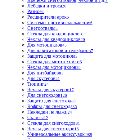
Крепежи снегоотвалов, чехлов и т.д.
7
Лебедки и троса
26
Разное
4
Расширители арок
6
Системы противоскольжения
6
Снегоотвалы
5
Стекла для квадроциклов
1
Чехлы для квадроциклов
20
Для мотоциклов
45
Для навигаторов и телефонов
7
Защита для мотоцикла
3
Стекла для мототехники
6
Чехлы для мотоциклов
29
Для питбайков
81
Для скутеров
41
Тюнинг
24
Чехлы для скутеров
17
Для снегоходов
126
Защита для снегохода
8
Кофры для снегохода
35
Накладки на лыжи
24
Склизы
12
Стекла для снегоходов
31
Чехлы для снегоходов
16
Универсальные аксессуары
989