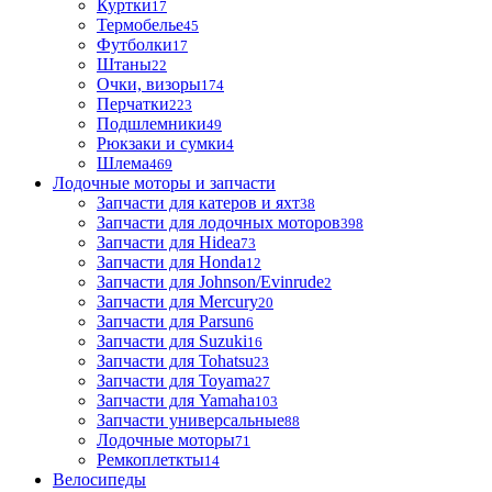
Куртки
17
Термобелье
45
Футболки
17
Штаны
22
Очки, визоры
174
Перчатки
223
Подшлемники
49
Рюкзаки и сумки
4
Шлема
469
Лодочные моторы и запчасти
Запчасти для катеров и яхт
38
Запчасти для лодочных моторов
398
Запчасти для Hidea
73
Запчасти для Honda
12
Запчасти для Johnson/Evinrude
2
Запчасти для Mercury
20
Запчасти для Parsun
6
Запчасти для Suzuki
16
Запчасти для Tohatsu
23
Запчасти для Toyama
27
Запчасти для Yamaha
103
Запчасти универсальные
88
Лодочные моторы
71
Ремкоплеткты
14
Велосипеды