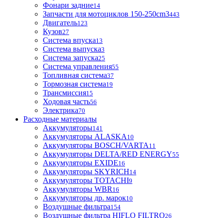
Фонари задние
14
Запчасти для мотоциклов 150-250cm3
443
Двигатель
123
Кузов
27
Система впуска
13
Система выпуска
3
Система запуска
25
Система управления
55
Топливная система
37
Тормозная система
19
Трансмиссия
15
Ходовая часть
56
Электрика
70
Расходные материалы
Аккумуляторы
141
Аккумуляторы ALASKA
10
Аккумуляторы BOSCH/VARTA
11
Аккумуляторы DELTA/RED ENERGY
55
Аккумуляторы EXIDE
16
Аккумуляторы SKYRICH
14
Аккумуляторы TOTACHI
9
Аккумуляторы WBR
16
Аккумуляторы др. марок
10
Воздушные фильтра
154
Воздушные фильтра HIFLO FILTRO
26