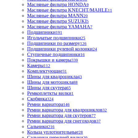
Масляные фильтра HONDA
9
Масляные фильтра KNECHT/MAHLE
11
Масляные фильтра MANN
20
Масляные фильтра SUZUKI
5
Масляные фильтра YAMAHA
7
Подшипники
191
Игольчатые подшипники
25
Подшипники по размеру
126
Подшипники рулевой колонки
24
Ступичные подшипники
16
Покрышки и камеры
339
Камеры
112
Комплектующие
31
Шины для квадроцикла
43
Шины для мотоцикла
88
Шины для скутера
65
Ремкоплеткты вилки
1
Скобянка
324
Ремни вариатора
146
Ремни вариатора для квадроциклов
32
Ремни вариатора для скутеров
77
Ремни вариатора для снегоходов
37
Сальники
216
Кольца уплотнительные
28
Сальники передней вилки
29