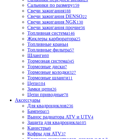
Сальники по размеру
159
Свечи зажигания
188
Свечи зажигания DENSO
22
Свечи зажигания NGK
130
Свечи зажигания прочие
36
Топливная система
146
Жиклеры карбюратора
25
Топливные краны
4
Топливные фильтра
57
Шланги
60
Тормозная система
345
Тормозные диски
7
Тормозные колодки
327
Тормозные шланги
11
Цепи
104
Замки цепи
26
Цепи приводные
78
Аксессуары
Для квадроциклов
236
Бамперa
15
Вынос радиатора ATV и UTV
4
Защита для квадроцикла
105
Канистры
0
Кофры для ATV
37