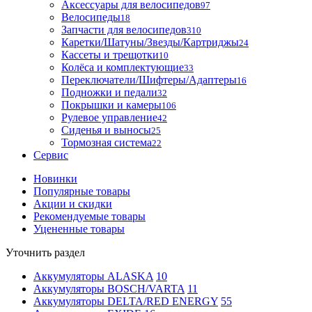
Аксессуары для велосипедов
97
Велосипеды
18
Запчасти для велосипедов
310
Каретки/Шатуны/Звезды/Картриджы
24
Кассеты и трещотки
10
Колёса и комплектующие
33
Переключатели/Шифтеры/Адаптеры
16
Подножки и педали
32
Покрышки и камеры
106
Рулевое управление
42
Сиденья и выносы
25
Тормозная система
22
Сервис
Новинки
Популярные товары
Акции и скидки
Рекомендуемые товары
Уцененные товары
Уточнить раздел
Аккумуляторы ALASKA
10
Аккумуляторы BOSCH/VARTA
11
Аккумуляторы DELTA/RED ENERGY
55