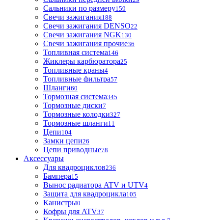
Сальники по размеру
159
Свечи зажигания
188
Свечи зажигания DENSO
22
Свечи зажигания NGK
130
Свечи зажигания прочие
36
Топливная система
146
Жиклеры карбюратора
25
Топливные краны
4
Топливные фильтра
57
Шланги
60
Тормозная система
345
Тормозные диски
7
Тормозные колодки
327
Тормозные шланги
11
Цепи
104
Замки цепи
26
Цепи приводные
78
Аксессуары
Для квадроциклов
236
Бамперa
15
Вынос радиатора ATV и UTV
4
Защита для квадроцикла
105
Канистры
0
Кофры для ATV
37