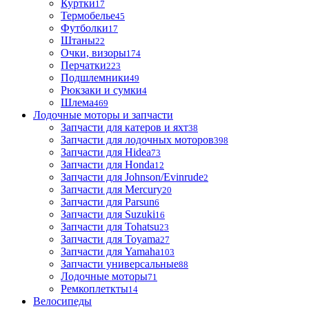
Куртки
17
Термобелье
45
Футболки
17
Штаны
22
Очки, визоры
174
Перчатки
223
Подшлемники
49
Рюкзаки и сумки
4
Шлема
469
Лодочные моторы и запчасти
Запчасти для катеров и яхт
38
Запчасти для лодочных моторов
398
Запчасти для Hidea
73
Запчасти для Honda
12
Запчасти для Johnson/Evinrude
2
Запчасти для Mercury
20
Запчасти для Parsun
6
Запчасти для Suzuki
16
Запчасти для Tohatsu
23
Запчасти для Toyama
27
Запчасти для Yamaha
103
Запчасти универсальные
88
Лодочные моторы
71
Ремкоплеткты
14
Велосипеды