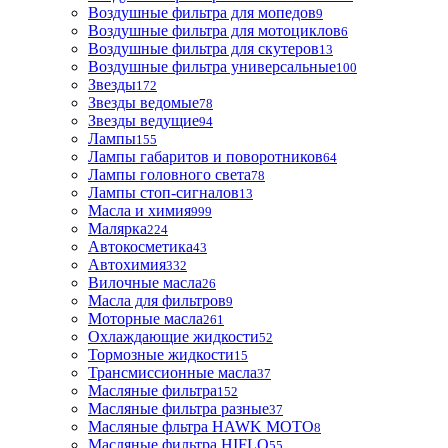
Воздушные фильтра для мопедов
9
Воздушные фильтра для мотоциклов
6
Воздушные фильтра для скутеров
13
Воздушные фильтра универсальные
100
Звезды
172
Звезды ведомые
78
Звезды ведущие
94
Лампы
155
Лампы габаритов и поворотников
64
Лампы головного света
78
Лампы стоп-сигналов
13
Масла и химия
999
Малярка
224
Автокосметика
43
Автохимия
332
Вилочные масла
26
Масла для фильтров
9
Моторные масла
261
Охлаждающие жидкости
52
Тормозные жидкости
15
Трансмиссионные масла
37
Масляные фильтра
152
Масляные фильтра разные
37
Масляные фльтра HAWK MOTO
8
Масляные фильтра HIFLO
55