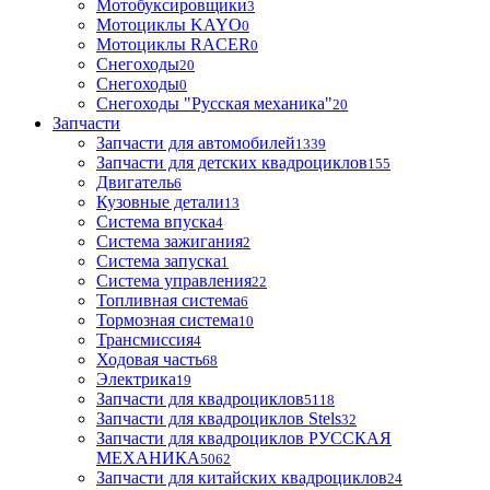
Мотобуксировщики
3
Мотоциклы KAYO
0
Мотоциклы RACER
0
Снегоходы
20
Снегоходы
0
Снегоходы "Русская механика"
20
Запчасти
Запчасти для автомобилей
1339
Запчасти для детских квадроциклов
155
Двигатель
6
Кузовные детали
13
Система впуска
4
Система зажигания
2
Система запуска
1
Система управления
22
Топливная система
6
Тормозная система
10
Трансмиссия
4
Ходовая часть
68
Электрика
19
Запчасти для квадроциклов
5118
Запчасти для квадроциклов Stels
32
Запчасти для квадроциклов РУССКАЯ
МЕХАНИКА
5062
Запчасти для китайских квадроциклов
24