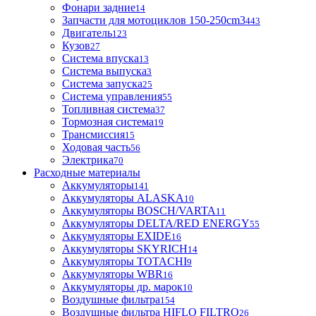
Фонари задние
14
Запчасти для мотоциклов 150-250cm3
443
Двигатель
123
Кузов
27
Система впуска
13
Система выпуска
3
Система запуска
25
Система управления
55
Топливная система
37
Тормозная система
19
Трансмиссия
15
Ходовая часть
56
Электрика
70
Расходные материалы
Аккумуляторы
141
Аккумуляторы ALASKA
10
Аккумуляторы BOSCH/VARTA
11
Аккумуляторы DELTA/RED ENERGY
55
Аккумуляторы EXIDE
16
Аккумуляторы SKYRICH
14
Аккумуляторы TOTACHI
9
Аккумуляторы WBR
16
Аккумуляторы др. марок
10
Воздушные фильтра
154
Воздушные фильтра HIFLO FILTRO
26