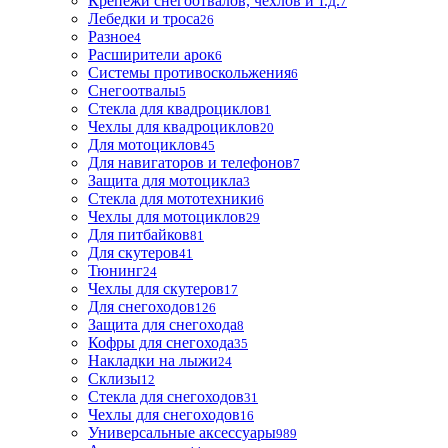
Крепежи снегоотвалов, чехлов и т.д.
7
Лебедки и троса
26
Разное
4
Расширители арок
6
Системы противоскольжения
6
Снегоотвалы
5
Стекла для квадроциклов
1
Чехлы для квадроциклов
20
Для мотоциклов
45
Для навигаторов и телефонов
7
Защита для мотоцикла
3
Стекла для мототехники
6
Чехлы для мотоциклов
29
Для питбайков
81
Для скутеров
41
Тюнинг
24
Чехлы для скутеров
17
Для снегоходов
126
Защита для снегохода
8
Кофры для снегохода
35
Накладки на лыжи
24
Склизы
12
Стекла для снегоходов
31
Чехлы для снегоходов
16
Универсальные аксессуары
989