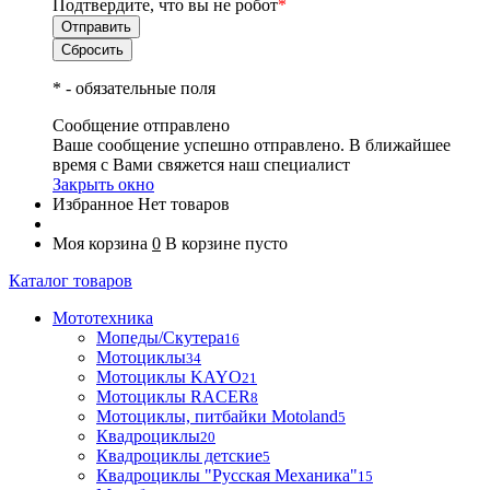
Подтвердите, что вы не робот
*
*
- обязательные поля
Сообщение отправлено
Ваше сообщение успешно отправлено. В ближайшее
время с Вами свяжется наш специалист
Закрыть окно
Избранное
Нет товаров
Моя корзина
0
В корзине пусто
Каталог товаров
Мототехника
Мопеды/Скутера
16
Мотоциклы
34
Мотоциклы KAYO
21
Мотоциклы RACER
8
Мотоциклы, питбайки Motoland
5
Квадроциклы
20
Квадроциклы детские
5
Квадроциклы "Русская Механика"
15