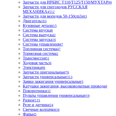
Запчасти для ИРБИС T110/T125/T150/МУХТАР
99
Запчасти для снегоходов РУССКАЯ
МЕХАНИКА
4512
Запчасти для мопедов 50-150cm3
483
Двигатель
163
Кузовные детали
15
Система впуска
8
Система выпуска
2
Система запуска
16
Система управления
47
Топливная система
47
Тормозная система
2
Трансмиссия
51
Ходовая часть
36
Электрика
96
Запчасти оригинальные
76
Запчасти универсальные
313
Замки зажигания универсальные
3
Катушки зажигания, высоковольтные провода
9
Поворотники
32
Пульты управления универсальные
19
Разное
133
Реле и датчики
24
Свечные колпачки
34
Фары
45