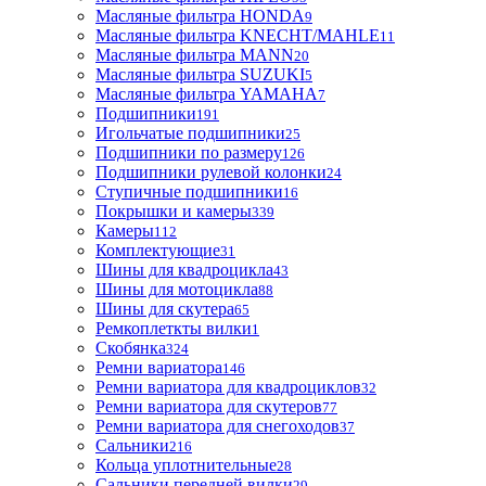
Масляные фильтра HONDA
9
Масляные фильтра KNECHT/MAHLE
11
Масляные фильтра MANN
20
Масляные фильтра SUZUKI
5
Масляные фильтра YAMAHA
7
Подшипники
191
Игольчатые подшипники
25
Подшипники по размеру
126
Подшипники рулевой колонки
24
Ступичные подшипники
16
Покрышки и камеры
339
Камеры
112
Комплектующие
31
Шины для квадроцикла
43
Шины для мотоцикла
88
Шины для скутера
65
Ремкоплеткты вилки
1
Скобянка
324
Ремни вариатора
146
Ремни вариатора для квадроциклов
32
Ремни вариатора для скутеров
77
Ремни вариатора для снегоходов
37
Сальники
216
Кольца уплотнительные
28
Сальники передней вилки
29