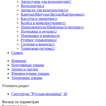
Аксессуары для велосипедов
97
Велосипеды
18
Запчасти для велосипедов
310
Каретки/Шатуны/Звезды/Картриджы
24
Кассеты и трещотки
10
Колёса и комплектующие
33
Переключатели/Шифтеры/Адаптеры
16
Подножки и педали
32
Покрышки и камеры
106
Рулевое управление
42
Сиденья и выносы
25
Тормозная система
22
Сервис
Новинки
Популярные товары
Акции и скидки
Рекомендуемые товары
Уцененные товары
Уточнить раздел
Снегоходы "Русская механика"
20
Фильтр по параметрам