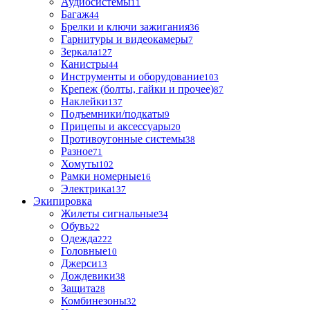
Аудиосистемы
11
Багаж
44
Брелки и ключи зажигания
36
Гарнитуры и видеокамеры
7
Зеркала
127
Канистры
44
Инструменты и оборудование
103
Крепеж (болты, гайки и прочее)
87
Наклейки
137
Подъемники/подкаты
9
Прицепы и аксессуары
20
Противоугонные системы
38
Разное
71
Хомуты
102
Рамки номерные
16
Электрика
137
Экипировка
Жилеты сигнальные
34
Обувь
22
Одежда
222
Головные
10
Джерси
13
Дождевики
38
Защита
28
Комбинезоны
32