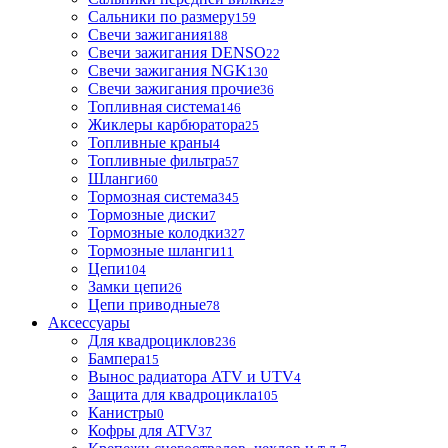
Сальники по размеру
159
Свечи зажигания
188
Свечи зажигания DENSO
22
Свечи зажигания NGK
130
Свечи зажигания прочие
36
Топливная система
146
Жиклеры карбюратора
25
Топливные краны
4
Топливные фильтра
57
Шланги
60
Тормозная система
345
Тормозные диски
7
Тормозные колодки
327
Тормозные шланги
11
Цепи
104
Замки цепи
26
Цепи приводные
78
Аксессуары
Для квадроциклов
236
Бамперa
15
Вынос радиатора ATV и UTV
4
Защита для квадроцикла
105
Канистры
0
Кофры для ATV
37