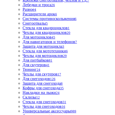
Крепежи снегоотвалов, чехлов и т.д.
7
Лебедки и троса
26
Разное
4
Расширители арок
6
Системы противоскольжения
6
Снегоотвалы
5
Стекла для квадроциклов
1
Чехлы для квадроциклов
20
Для мотоциклов
45
Для навигаторов и телефонов
7
Защита для мотоцикла
3
Стекла для мототехники
6
Чехлы для мотоциклов
29
Для питбайков
81
Для скутеров
41
Тюнинг
24
Чехлы для скутеров
17
Для снегоходов
126
Защита для снегохода
8
Кофры для снегохода
35
Накладки на лыжи
24
Склизы
12
Стекла для снегоходов
31
Чехлы для снегоходов
16
Универсальные аксессуары
989