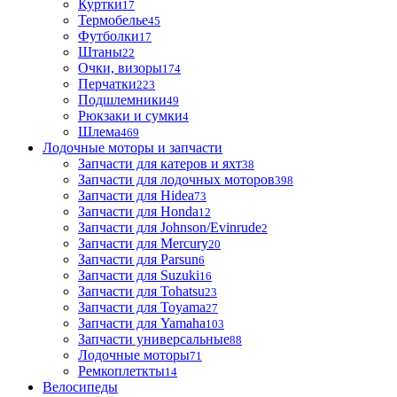
Куртки
17
Термобелье
45
Футболки
17
Штаны
22
Очки, визоры
174
Перчатки
223
Подшлемники
49
Рюкзаки и сумки
4
Шлема
469
Лодочные моторы и запчасти
Запчасти для катеров и яхт
38
Запчасти для лодочных моторов
398
Запчасти для Hidea
73
Запчасти для Honda
12
Запчасти для Johnson/Evinrude
2
Запчасти для Mercury
20
Запчасти для Parsun
6
Запчасти для Suzuki
16
Запчасти для Tohatsu
23
Запчасти для Toyama
27
Запчасти для Yamaha
103
Запчасти универсальные
88
Лодочные моторы
71
Ремкоплеткты
14
Велосипеды