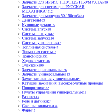
Запчасти для ИРБИС T110/T125/T150/МУХТАР
99
Запчасти для снегоходов РУССКАЯ
МЕХАНИКА
4512
Запчасти для мопедов 50-150cm3
483
Двигатель
163
Кузовные детали
15
Система впуска
8
Система выпуска
2
Система запуска
16
Система управления
47
Топливная система
47
Тормозная система
2
Трансмиссия
51
Ходовая часть
36
Электрика
96
Запчасти оригинальные
76
Запчасти универсальные
313
Замки зажигания универсальные
3
Катушки зажигания, высоковольтные провода
9
Поворотники
32
Пульты управления универсальные
19
Разное
133
Реле и датчики
24
Свечные колпачки
34
Фары
45