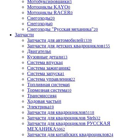
Мотобуксировщики
3
Мотоциклы KAYO
0
Мотоциклы RACER
0
Снегоходы
20
Снегоходы
0
Снегоходы "Русская механика"
20
Запчасти
Запчасти для автомобилей
1339
Запчасти для детских квадроциклов
155
Двигатель
6
Кузовные детали
13
Система впуска
4
Система зажигания
2
Система запуска
1
Система управления
22
Топливная система
6
Тормозная система
10
Трансмиссия
4
Ходовая часть
68
Электрика
19
Запчасти для квадроциклов
5118
Запчасти для квадроциклов Stels
32
Запчасти для квадроциклов РУССКАЯ
МЕХАНИКА
5062
Запчасти для китайских квадроциклов
24