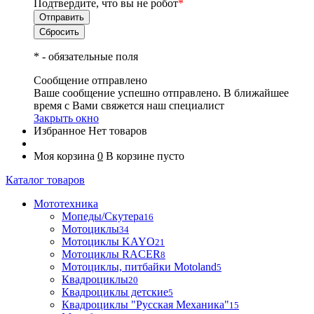
Подтвердите, что вы не робот
*
*
- обязательные поля
Сообщение отправлено
Ваше сообщение успешно отправлено. В ближайшее
время с Вами свяжется наш специалист
Закрыть окно
Избранное
Нет товаров
Моя корзина
0
В корзине пусто
Каталог товаров
Мототехника
Мопеды/Скутера
16
Мотоциклы
34
Мотоциклы KAYO
21
Мотоциклы RACER
8
Мотоциклы, питбайки Motoland
5
Квадроциклы
20
Квадроциклы детские
5
Квадроциклы "Русская Механика"
15