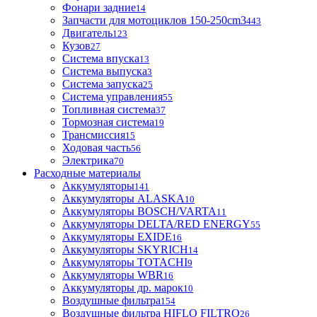
Фонари задние
14
Запчасти для мотоциклов 150-250cm3
443
Двигатель
123
Кузов
27
Система впуска
13
Система выпуска
3
Система запуска
25
Система управления
55
Топливная система
37
Тормозная система
19
Трансмиссия
15
Ходовая часть
56
Электрика
70
Расходные материалы
Аккумуляторы
141
Аккумуляторы ALASKA
10
Аккумуляторы BOSCH/VARTA
11
Аккумуляторы DELTA/RED ENERGY
55
Аккумуляторы EXIDE
16
Аккумуляторы SKYRICH
14
Аккумуляторы TOTACHI
9
Аккумуляторы WBR
16
Аккумуляторы др. марок
10
Воздушные фильтра
154
Воздушные фильтра HIFLO FILTRO
26