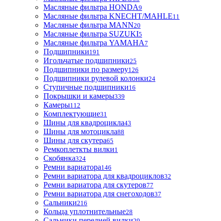
Масляные фильтра HONDA
9
Масляные фильтра KNECHT/MAHLE
11
Масляные фильтра MANN
20
Масляные фильтра SUZUKI
5
Масляные фильтра YAMAHA
7
Подшипники
191
Игольчатые подшипники
25
Подшипники по размеру
126
Подшипники рулевой колонки
24
Ступичные подшипники
16
Покрышки и камеры
339
Камеры
112
Комплектующие
31
Шины для квадроцикла
43
Шины для мотоцикла
88
Шины для скутера
65
Ремкоплеткты вилки
1
Скобянка
324
Ремни вариатора
146
Ремни вариатора для квадроциклов
32
Ремни вариатора для скутеров
77
Ремни вариатора для снегоходов
37
Сальники
216
Кольца уплотнительные
28
Сальники передней вилки
29