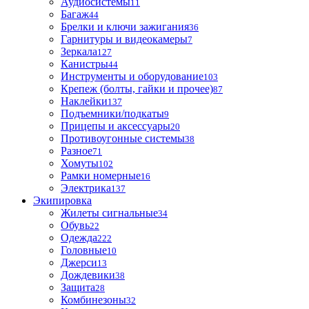
Аудиосистемы
11
Багаж
44
Брелки и ключи зажигания
36
Гарнитуры и видеокамеры
7
Зеркала
127
Канистры
44
Инструменты и оборудование
103
Крепеж (болты, гайки и прочее)
87
Наклейки
137
Подъемники/подкаты
9
Прицепы и аксессуары
20
Противоугонные системы
38
Разное
71
Хомуты
102
Рамки номерные
16
Электрика
137
Экипировка
Жилеты сигнальные
34
Обувь
22
Одежда
222
Головные
10
Джерси
13
Дождевики
38
Защита
28
Комбинезоны
32