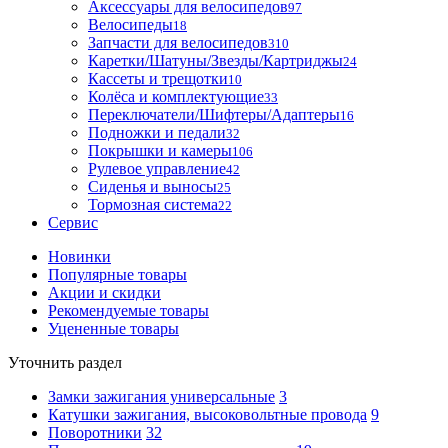
Аксессуары для велосипедов
97
Велосипеды
18
Запчасти для велосипедов
310
Каретки/Шатуны/Звезды/Картриджы
24
Кассеты и трещотки
10
Колёса и комплектующие
33
Переключатели/Шифтеры/Адаптеры
16
Подножки и педали
32
Покрышки и камеры
106
Рулевое управление
42
Сиденья и выносы
25
Тормозная система
22
Сервис
Новинки
Популярные товары
Акции и скидки
Рекомендуемые товары
Уцененные товары
Уточнить раздел
Замки зажигания универсальные
3
Катушки зажигания, высоковольтные провода
9
Поворотники
32