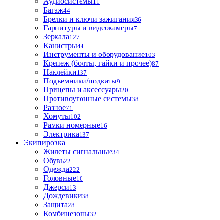
Аудиосистемы
11
Багаж
44
Брелки и ключи зажигания
36
Гарнитуры и видеокамеры
7
Зеркала
127
Канистры
44
Инструменты и оборудование
103
Крепеж (болты, гайки и прочее)
87
Наклейки
137
Подъемники/подкаты
9
Прицепы и аксессуары
20
Противоугонные системы
38
Разное
71
Хомуты
102
Рамки номерные
16
Электрика
137
Экипировка
Жилеты сигнальные
34
Обувь
22
Одежда
222
Головные
10
Джерси
13
Дождевики
38
Защита
28
Комбинезоны
32