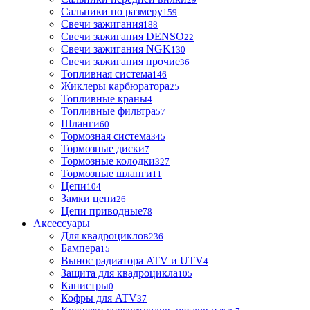
Сальники по размеру
159
Свечи зажигания
188
Свечи зажигания DENSO
22
Свечи зажигания NGK
130
Свечи зажигания прочие
36
Топливная система
146
Жиклеры карбюратора
25
Топливные краны
4
Топливные фильтра
57
Шланги
60
Тормозная система
345
Тормозные диски
7
Тормозные колодки
327
Тормозные шланги
11
Цепи
104
Замки цепи
26
Цепи приводные
78
Аксессуары
Для квадроциклов
236
Бамперa
15
Вынос радиатора ATV и UTV
4
Защита для квадроцикла
105
Канистры
0
Кофры для ATV
37