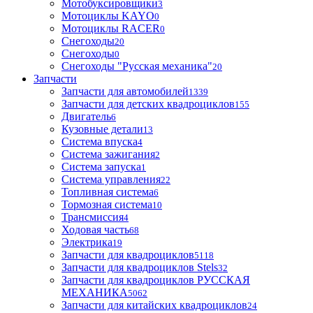
Мотобуксировщики
3
Мотоциклы KAYO
0
Мотоциклы RACER
0
Снегоходы
20
Снегоходы
0
Снегоходы "Русская механика"
20
Запчасти
Запчасти для автомобилей
1339
Запчасти для детских квадроциклов
155
Двигатель
6
Кузовные детали
13
Система впуска
4
Система зажигания
2
Система запуска
1
Система управления
22
Топливная система
6
Тормозная система
10
Трансмиссия
4
Ходовая часть
68
Электрика
19
Запчасти для квадроциклов
5118
Запчасти для квадроциклов Stels
32
Запчасти для квадроциклов РУССКАЯ
МЕХАНИКА
5062
Запчасти для китайских квадроциклов
24