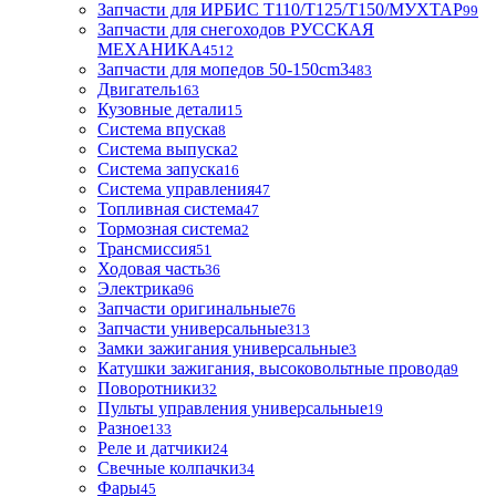
Запчасти для ИРБИС T110/T125/T150/МУХТАР
99
Запчасти для снегоходов РУССКАЯ
МЕХАНИКА
4512
Запчасти для мопедов 50-150cm3
483
Двигатель
163
Кузовные детали
15
Система впуска
8
Система выпуска
2
Система запуска
16
Система управления
47
Топливная система
47
Тормозная система
2
Трансмиссия
51
Ходовая часть
36
Электрика
96
Запчасти оригинальные
76
Запчасти универсальные
313
Замки зажигания универсальные
3
Катушки зажигания, высоковольтные провода
9
Поворотники
32
Пульты управления универсальные
19
Разное
133
Реле и датчики
24
Свечные колпачки
34
Фары
45