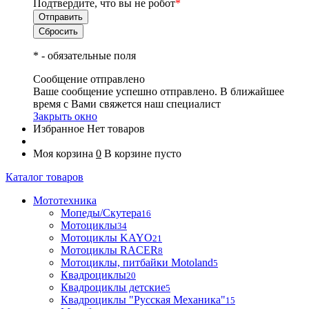
Подтвердите, что вы не робот
*
*
- обязательные поля
Сообщение отправлено
Ваше сообщение успешно отправлено. В ближайшее
время с Вами свяжется наш специалист
Закрыть окно
Избранное
Нет товаров
Моя корзина
0
В корзине пусто
Каталог товаров
Мототехника
Мопеды/Скутера
16
Мотоциклы
34
Мотоциклы KAYO
21
Мотоциклы RACER
8
Мотоциклы, питбайки Motoland
5
Квадроциклы
20
Квадроциклы детские
5
Квадроциклы "Русская Механика"
15