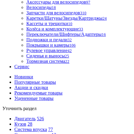
Аксессуары для велосипедов
97
Велосипеды
18
Запчасти для велосипедов
310
Каретки/Шатуны/Звезды/Картриджы
24
Кассеты и трещотки
10
Колёса и комплектующие
33
Переключатели/Шифтеры/Адаптеры
16
Подножки и педали
32
Покрышки и камеры
106
Рулевое управление
42
Сиденья и выносы
25
Тормозная система
22
Сервис
Новинки
Популярные товары
Акции и скидки
Рекомендуемые товары
Уцененные товары
Уточнить раздел
Двигатель
526
Кузов
28
Система впуска
77