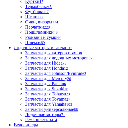
Куртки
17
Термобелье
45
Футболки
17
Штаны
22
Очки, визоры
174
Перчатки
223
Подшлемники
49
Рюкзаки и сумки
4
Шлема
469
Лодочные моторы и запчасти
Запчасти для катеров и яхт
38
Запчасти для лодочных моторов
398
Запчасти для Hidea
73
Запчасти для Honda
12
Запчасти для Johnson/Evinrude
2
Запчасти для Mercury
20
Запчасти для Parsun
6
Запчасти для Suzuki
16
Запчасти для Tohatsu
23
Запчасти для Toyama
27
Запчасти для Yamaha
103
Запчасти универсальные
88
Лодочные моторы
71
Ремкоплеткты
14
Велосипеды