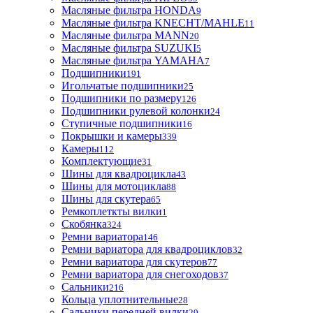
Масляные фильтра HONDA
9
Масляные фильтра KNECHT/MAHLE
11
Масляные фильтра MANN
20
Масляные фильтра SUZUKI
5
Масляные фильтра YAMAHA
7
Подшипники
191
Игольчатые подшипники
25
Подшипники по размеру
126
Подшипники рулевой колонки
24
Ступичные подшипники
16
Покрышки и камеры
339
Камеры
112
Комплектующие
31
Шины для квадроцикла
43
Шины для мотоцикла
88
Шины для скутера
65
Ремкоплеткты вилки
1
Скобянка
324
Ремни вариатора
146
Ремни вариатора для квадроциклов
32
Ремни вариатора для скутеров
77
Ремни вариатора для снегоходов
37
Сальники
216
Кольца уплотнительные
28
Сальники передней вилки
29