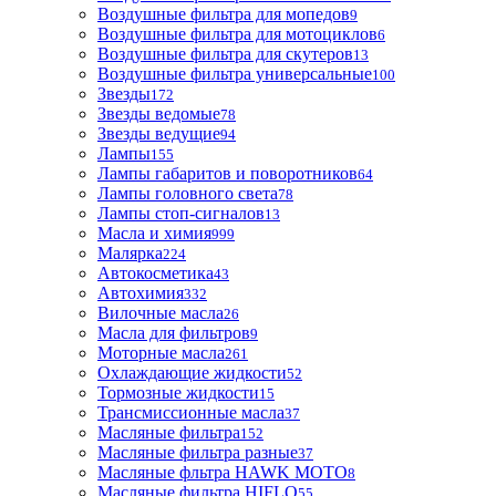
Воздушные фильтра для мопедов
9
Воздушные фильтра для мотоциклов
6
Воздушные фильтра для скутеров
13
Воздушные фильтра универсальные
100
Звезды
172
Звезды ведомые
78
Звезды ведущие
94
Лампы
155
Лампы габаритов и поворотников
64
Лампы головного света
78
Лампы стоп-сигналов
13
Масла и химия
999
Малярка
224
Автокосметика
43
Автохимия
332
Вилочные масла
26
Масла для фильтров
9
Моторные масла
261
Охлаждающие жидкости
52
Тормозные жидкости
15
Трансмиссионные масла
37
Масляные фильтра
152
Масляные фильтра разные
37
Масляные фльтра HAWK MOTO
8
Масляные фильтра HIFLO
55