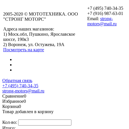
+7 (495) 740-34-35
+7 (916) 987-63-01
2005-2020 © МОТОТЕХНИКА. ООО
Email:
strong-
"СТРОНГ МОТОРС"
motors@mail.ru
Адреса наших магазинов:
График работы
1) Моск.обл, Пушкино, Ярославское
Пушкино
шоссе, 190к3
Пн-Вс: с 10:00 до
2) Воронеж, ул. Остужева, 19А
19:00
Посмотреть на карте
График работы
Воронеж
Пн-Пт: с 10:00 до
18:00
Сб-Вс: Выходной
Обратная связь
+7 (495) 740-34-35
strong-motors@mail.ru
Сравнение
0
Избранное
0
Корзина
0
Товар добавлен в корзину
Кол-во:
Итого: