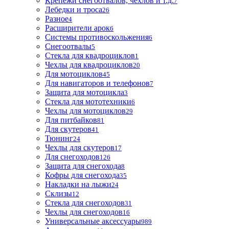
Крепежи снегоотвалов, чехлов и т.д.
7
Лебедки и троса
26
Разное
4
Расширители арок
6
Системы противоскольжения
6
Снегоотвалы
5
Стекла для квадроциклов
1
Чехлы для квадроциклов
20
Для мотоциклов
45
Для навигаторов и телефонов
7
Защита для мотоцикла
3
Стекла для мототехники
6
Чехлы для мотоциклов
29
Для питбайков
81
Для скутеров
41
Тюнинг
24
Чехлы для скутеров
17
Для снегоходов
126
Защита для снегохода
8
Кофры для снегохода
35
Накладки на лыжи
24
Склизы
12
Стекла для снегоходов
31
Чехлы для снегоходов
16
Универсальные аксессуары
989