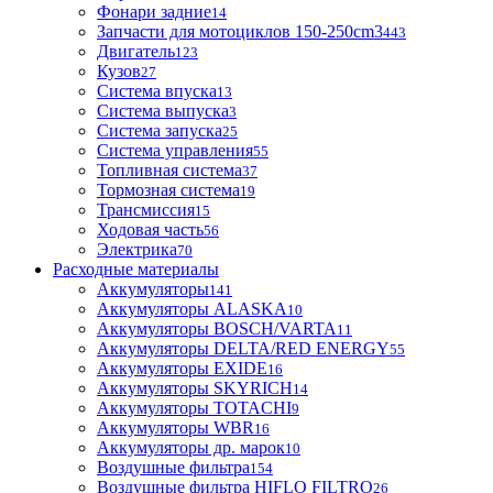
Фонари задние
14
Запчасти для мотоциклов 150-250cm3
443
Двигатель
123
Кузов
27
Система впуска
13
Система выпуска
3
Система запуска
25
Система управления
55
Топливная система
37
Тормозная система
19
Трансмиссия
15
Ходовая часть
56
Электрика
70
Расходные материалы
Аккумуляторы
141
Аккумуляторы ALASKA
10
Аккумуляторы BOSCH/VARTA
11
Аккумуляторы DELTA/RED ENERGY
55
Аккумуляторы EXIDE
16
Аккумуляторы SKYRICH
14
Аккумуляторы TOTACHI
9
Аккумуляторы WBR
16
Аккумуляторы др. марок
10
Воздушные фильтра
154
Воздушные фильтра HIFLO FILTRO
26