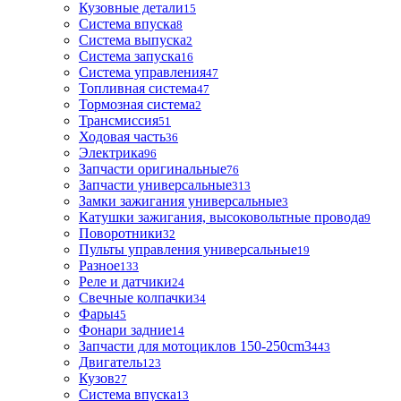
Кузовные детали
15
Система впуска
8
Система выпуска
2
Система запуска
16
Система управления
47
Топливная система
47
Тормозная система
2
Трансмиссия
51
Ходовая часть
36
Электрика
96
Запчасти оригинальные
76
Запчасти универсальные
313
Замки зажигания универсальные
3
Катушки зажигания, высоковольтные провода
9
Поворотники
32
Пульты управления универсальные
19
Разное
133
Реле и датчики
24
Свечные колпачки
34
Фары
45
Фонари задние
14
Запчасти для мотоциклов 150-250cm3
443
Двигатель
123
Кузов
27
Система впуска
13