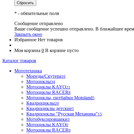
*
- обязательные поля
Сообщение отправлено
Ваше сообщение успешно отправлено. В ближайшее врем
Закрыть окно
Избранное
Нет товаров
Моя корзина
0
В корзине пусто
Каталог товаров
Мототехника
Мопеды/Скутера
16
Мотоциклы
34
Мотоциклы KAYO
21
Мотоциклы RACER
8
Мотоциклы, питбайки Motoland
5
Квадроциклы
20
Квадроциклы детские
5
Квадроциклы "Русская Механика"
15
Мотобуксировщики
3
Мотоциклы KAYO
0
Мотоциклы RACER
0