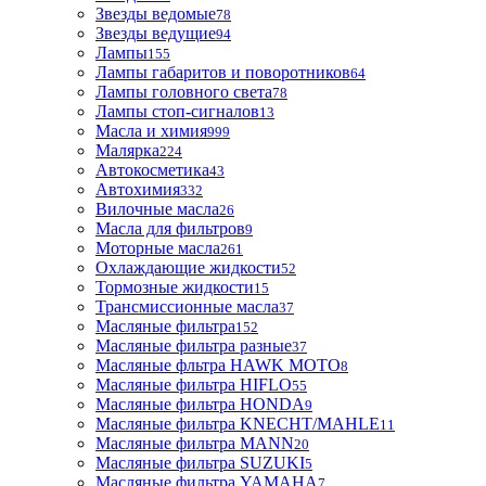
Звезды ведомые
78
Звезды ведущие
94
Лампы
155
Лампы габаритов и поворотников
64
Лампы головного света
78
Лампы стоп-сигналов
13
Масла и химия
999
Малярка
224
Автокосметика
43
Автохимия
332
Вилочные масла
26
Масла для фильтров
9
Моторные масла
261
Охлаждающие жидкости
52
Тормозные жидкости
15
Трансмиссионные масла
37
Масляные фильтра
152
Масляные фильтра разные
37
Масляные фльтра HAWK MOTO
8
Масляные фильтра HIFLO
55
Масляные фильтра HONDA
9
Масляные фильтра KNECHT/MAHLE
11
Масляные фильтра MANN
20
Масляные фильтра SUZUKI
5
Масляные фильтра YAMAHA
7