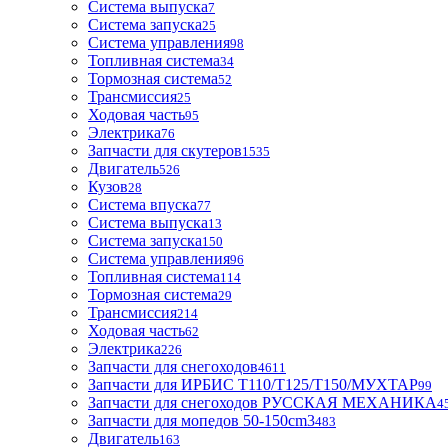
Система выпуска
7
Система запуска
25
Система управления
98
Топливная система
34
Тормозная система
52
Трансмиссия
25
Ходовая часть
95
Электрика
76
Запчасти для скутеров
1535
Двигатель
526
Кузов
28
Система впуска
77
Система выпуска
13
Система запуска
150
Система управления
96
Топливная система
114
Тормозная система
29
Трансмиссия
214
Ходовая часть
62
Электрика
226
Запчасти для снегоходов
4611
Запчасти для ИРБИС T110/T125/T150/МУХТАР
99
Запчасти для снегоходов РУССКАЯ МЕХАНИКА
4
Запчасти для мопедов 50-150cm3
483
Двигатель
163