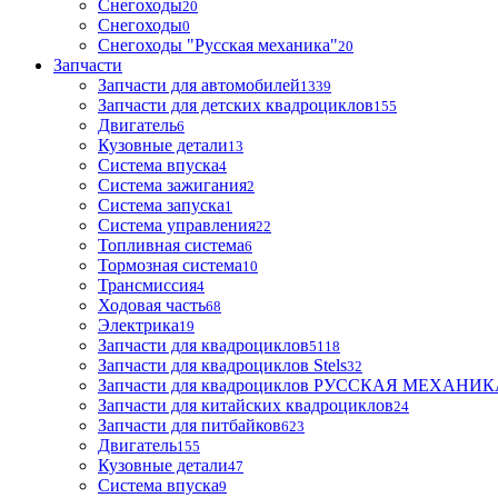
Снегоходы
20
Снегоходы
0
Снегоходы "Русская механика"
20
Запчасти
Запчасти для автомобилей
1339
Запчасти для детских квадроциклов
155
Двигатель
6
Кузовные детали
13
Система впуска
4
Система зажигания
2
Система запуска
1
Система управления
22
Топливная система
6
Тормозная система
10
Трансмиссия
4
Ходовая часть
68
Электрика
19
Запчасти для квадроциклов
5118
Запчасти для квадроциклов Stels
32
Запчасти для квадроциклов РУССКАЯ МЕХАНИ
Запчасти для китайских квадроциклов
24
Запчасти для питбайков
623
Двигатель
155
Кузовные детали
47
Система впуска
9