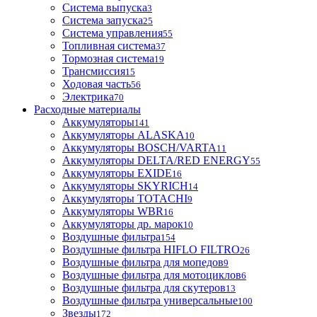
Система выпуска
3
Система запуска
25
Система управления
55
Топливная система
37
Тормозная система
19
Трансмиссия
15
Ходовая часть
56
Электрика
70
Расходные материалы
Аккумуляторы
141
Аккумуляторы ALASKA
10
Аккумуляторы BOSCH/VARTA
11
Аккумуляторы DELTA/RED ENERGY
55
Аккумуляторы EXIDE
16
Аккумуляторы SKYRICH
14
Аккумуляторы TOTACHI
9
Аккумуляторы WBR
16
Аккумуляторы др. марок
10
Воздушные фильтра
154
Воздушные фильтра HIFLO FILTRO
26
Воздушные фильтра для мопедов
9
Воздушные фильтра для мотоциклов
6
Воздушные фильтра для скутеров
13
Воздушные фильтра универсальные
100
Звезды
172