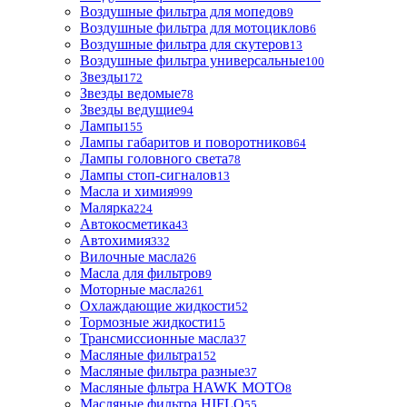
Воздушные фильтра для мопедов
9
Воздушные фильтра для мотоциклов
6
Воздушные фильтра для скутеров
13
Воздушные фильтра универсальные
100
Звезды
172
Звезды ведомые
78
Звезды ведущие
94
Лампы
155
Лампы габаритов и поворотников
64
Лампы головного света
78
Лампы стоп-сигналов
13
Масла и химия
999
Малярка
224
Автокосметика
43
Автохимия
332
Вилочные масла
26
Масла для фильтров
9
Моторные масла
261
Охлаждающие жидкости
52
Тормозные жидкости
15
Трансмиссионные масла
37
Масляные фильтра
152
Масляные фильтра разные
37
Масляные фльтра HAWK MOTO
8
Масляные фильтра HIFLO
55