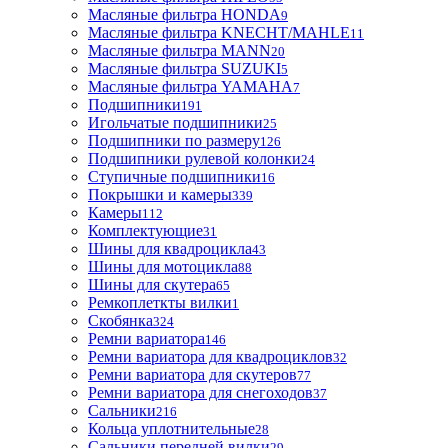
Масляные фильтра HONDA
9
Масляные фильтра KNECHT/MAHLE
11
Масляные фильтра MANN
20
Масляные фильтра SUZUKI
5
Масляные фильтра YAMAHA
7
Подшипники
191
Игольчатые подшипники
25
Подшипники по размеру
126
Подшипники рулевой колонки
24
Ступичные подшипники
16
Покрышки и камеры
339
Камеры
112
Комплектующие
31
Шины для квадроцикла
43
Шины для мотоцикла
88
Шины для скутера
65
Ремкоплеткты вилки
1
Скобянка
324
Ремни вариатора
146
Ремни вариатора для квадроциклов
32
Ремни вариатора для скутеров
77
Ремни вариатора для снегоходов
37
Сальники
216
Кольца уплотнительные
28
Сальники передней вилки
29