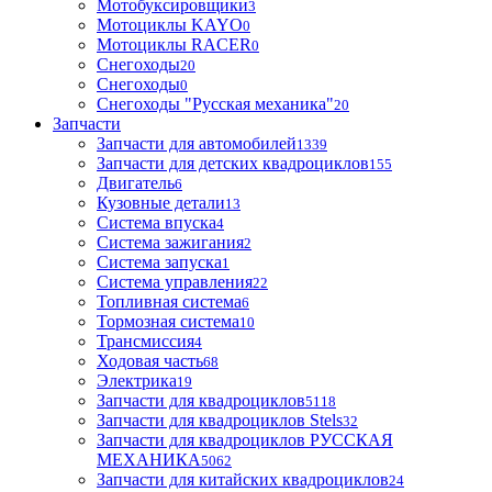
Мотобуксировщики
3
Мотоциклы KAYO
0
Мотоциклы RACER
0
Снегоходы
20
Снегоходы
0
Снегоходы "Русская механика"
20
Запчасти
Запчасти для автомобилей
1339
Запчасти для детских квадроциклов
155
Двигатель
6
Кузовные детали
13
Система впуска
4
Система зажигания
2
Система запуска
1
Система управления
22
Топливная система
6
Тормозная система
10
Трансмиссия
4
Ходовая часть
68
Электрика
19
Запчасти для квадроциклов
5118
Запчасти для квадроциклов Stels
32
Запчасти для квадроциклов РУССКАЯ
МЕХАНИКА
5062
Запчасти для китайских квадроциклов
24