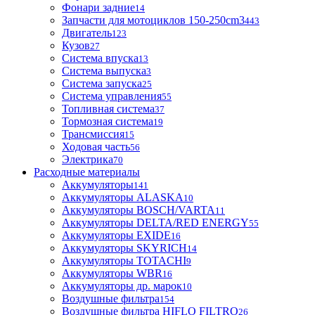
Фонари задние
14
Запчасти для мотоциклов 150-250cm3
443
Двигатель
123
Кузов
27
Система впуска
13
Система выпуска
3
Система запуска
25
Система управления
55
Топливная система
37
Тормозная система
19
Трансмиссия
15
Ходовая часть
56
Электрика
70
Расходные материалы
Аккумуляторы
141
Аккумуляторы ALASKA
10
Аккумуляторы BOSCH/VARTA
11
Аккумуляторы DELTA/RED ENERGY
55
Аккумуляторы EXIDE
16
Аккумуляторы SKYRICH
14
Аккумуляторы TOTACHI
9
Аккумуляторы WBR
16
Аккумуляторы др. марок
10
Воздушные фильтра
154
Воздушные фильтра HIFLO FILTRO
26