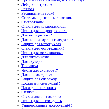
Крепежи снегоотвалов, чехлов и т.д.
7
Лебедки и троса
26
Разное
4
Расширители арок
6
Системы противоскольжения
6
Снегоотвалы
5
Стекла для квадроциклов
1
Чехлы для квадроциклов
20
Для мотоциклов
45
Для навигаторов и телефонов
7
Защита для мотоцикла
3
Стекла для мототехники
6
Чехлы для мотоциклов
29
Для питбайков
81
Для скутеров
41
Тюнинг
24
Чехлы для скутеров
17
Для снегоходов
126
Защита для снегохода
8
Кофры для снегохода
35
Накладки на лыжи
24
Склизы
12
Стекла для снегоходов
31
Чехлы для снегоходов
16
Универсальные аксессуары
989