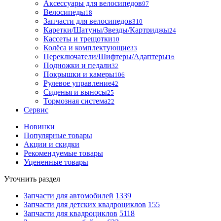
Аксессуары для велосипедов
97
Велосипеды
18
Запчасти для велосипедов
310
Каретки/Шатуны/Звезды/Картриджы
24
Кассеты и трещотки
10
Колёса и комплектующие
33
Переключатели/Шифтеры/Адаптеры
16
Подножки и педали
32
Покрышки и камеры
106
Рулевое управление
42
Сиденья и выносы
25
Тормозная система
22
Сервис
Новинки
Популярные товары
Акции и скидки
Рекомендуемые товары
Уцененные товары
Уточнить раздел
Запчасти для автомобилей
1339
Запчасти для детских квадроциклов
155
Запчасти для квадроциклов
5118