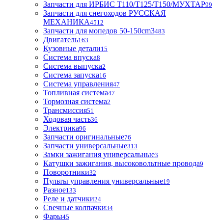
Запчасти для ИРБИС T110/T125/T150/МУХТАР
99
Запчасти для снегоходов РУССКАЯ
МЕХАНИКА
4512
Запчасти для мопедов 50-150cm3
483
Двигатель
163
Кузовные детали
15
Система впуска
8
Система выпуска
2
Система запуска
16
Система управления
47
Топливная система
47
Тормозная система
2
Трансмиссия
51
Ходовая часть
36
Электрика
96
Запчасти оригинальные
76
Запчасти универсальные
313
Замки зажигания универсальные
3
Катушки зажигания, высоковольтные провода
9
Поворотники
32
Пульты управления универсальные
19
Разное
133
Реле и датчики
24
Свечные колпачки
34
Фары
45