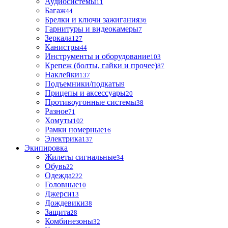
Аудиосистемы
11
Багаж
44
Брелки и ключи зажигания
36
Гарнитуры и видеокамеры
7
Зеркала
127
Канистры
44
Инструменты и оборудование
103
Крепеж (болты, гайки и прочее)
87
Наклейки
137
Подъемники/подкаты
9
Прицепы и аксессуары
20
Противоугонные системы
38
Разное
71
Хомуты
102
Рамки номерные
16
Электрика
137
Экипировка
Жилеты сигнальные
34
Обувь
22
Одежда
222
Головные
10
Джерси
13
Дождевики
38
Защита
28
Комбинезоны
32