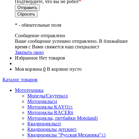
Подтвердите, что вы не робот
*
*
- обязательные поля
Сообщение отправлено
Ваше сообщение успешно отправлено. В ближайшее
время с Вами свяжется наш специалист
Закрыть окно
Избранное
Нет товаров
Моя корзина
0
В корзине пусто
Каталог товаров
Мототехника
Мопеды/Скутера
16
Мотоциклы
34
Мотоциклы KAYO
21
Мотоциклы RACER
8
Мотоциклы, питбайки Motoland
5
Квадроциклы
20
Квадроциклы детские
5
Квадроциклы "Русская Механика"
15