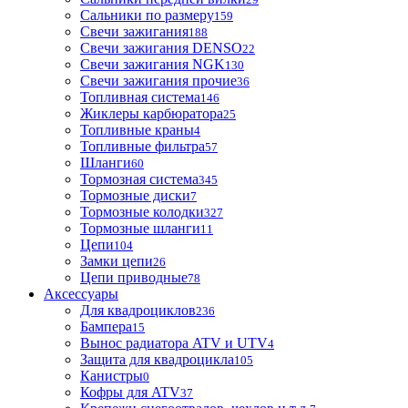
Сальники по размеру
159
Свечи зажигания
188
Свечи зажигания DENSO
22
Свечи зажигания NGK
130
Свечи зажигания прочие
36
Топливная система
146
Жиклеры карбюратора
25
Топливные краны
4
Топливные фильтра
57
Шланги
60
Тормозная система
345
Тормозные диски
7
Тормозные колодки
327
Тормозные шланги
11
Цепи
104
Замки цепи
26
Цепи приводные
78
Аксессуары
Для квадроциклов
236
Бамперa
15
Вынос радиатора ATV и UTV
4
Защита для квадроцикла
105
Канистры
0
Кофры для ATV
37