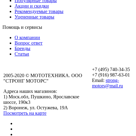
Популярные товары
Акции и скидки
Рекомендуемые товары
Уцененные товары
Помощь и сервисы
О компании
Вопрос ответ
Бренды
Статьи
+7 (495) 740-34-35
+7 (916) 987-63-01
2005-2020 © МОТОТЕХНИКА. ООО
Email:
strong-
"СТРОНГ МОТОРС"
motors@mail.ru
Адреса наших магазинов:
График работы
1) Моск.обл, Пушкино, Ярославское
Пушкино
шоссе, 190к3
Пн-Вс: с 10:00 до
2) Воронеж, ул. Остужева, 19А
19:00
Посмотреть на карте
График работы
Воронеж
Пн-Пт: с 10:00 до
18:00
Сб-Вс: Выходной