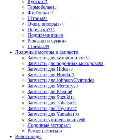
Куртки
17
Термобелье
45
Футболки
17
Штаны
22
Очки, визоры
174
Перчатки
223
Подшлемники
49
Рюкзаки и сумки
4
Шлема
469
Лодочные моторы и запчасти
Запчасти для катеров и яхт
38
Запчасти для лодочных моторов
398
Запчасти для Hidea
73
Запчасти для Honda
12
Запчасти для Johnson/Evinrude
2
Запчасти для Mercury
20
Запчасти для Parsun
6
Запчасти для Suzuki
16
Запчасти для Tohatsu
23
Запчасти для Toyama
27
Запчасти для Yamaha
103
Запчасти универсальные
88
Лодочные моторы
71
Ремкоплеткты
14
Велосипеды