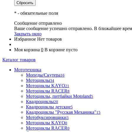
*
- обязательные поля
Сообщение отправлено
Ваше сообщение успешно отправлено. В ближайшее врем
Закрыть окно
Избранное
Нет товаров
Моя корзина
0
В корзине пусто
Каталог товаров
Мототехника
Мопеды/Скутера
16
Мотоциклы
34
Мотоциклы KAYO
21
Мотоциклы RACER
8
Мотоциклы, питбайки Motoland
5
Квадроциклы
20
Квадроциклы детские
5
Квадроциклы "Русская Механика"
15
Мотобуксировщики
3
Мотоциклы KAYO
0
Мотоциклы RACER
0