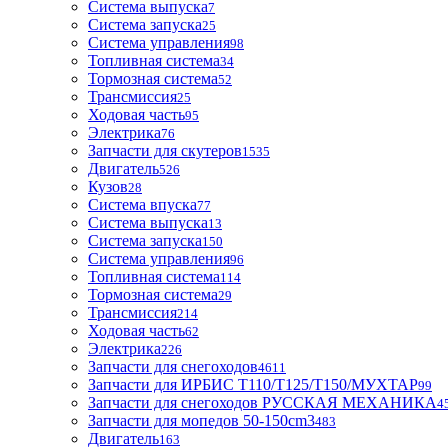
Система выпуска
7
Система запуска
25
Система управления
98
Топливная система
34
Тормозная система
52
Трансмиссия
25
Ходовая часть
95
Электрика
76
Запчасти для скутеров
1535
Двигатель
526
Кузов
28
Система впуска
77
Система выпуска
13
Система запуска
150
Система управления
96
Топливная система
114
Тормозная система
29
Трансмиссия
214
Ходовая часть
62
Электрика
226
Запчасти для снегоходов
4611
Запчасти для ИРБИС T110/T125/T150/МУХТАР
99
Запчасти для снегоходов РУССКАЯ МЕХАНИКА
4
Запчасти для мопедов 50-150cm3
483
Двигатель
163