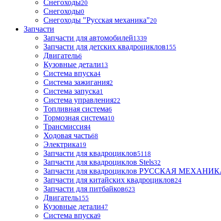
Снегоходы
20
Снегоходы
0
Снегоходы "Русская механика"
20
Запчасти
Запчасти для автомобилей
1339
Запчасти для детских квадроциклов
155
Двигатель
6
Кузовные детали
13
Система впуска
4
Система зажигания
2
Система запуска
1
Система управления
22
Топливная система
6
Тормозная система
10
Трансмиссия
4
Ходовая часть
68
Электрика
19
Запчасти для квадроциклов
5118
Запчасти для квадроциклов Stels
32
Запчасти для квадроциклов РУССКАЯ МЕХАНИ
Запчасти для китайских квадроциклов
24
Запчасти для питбайков
623
Двигатель
155
Кузовные детали
47
Система впуска
9