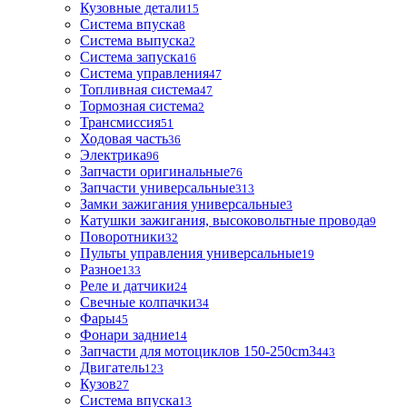
Кузовные детали
15
Система впуска
8
Система выпуска
2
Система запуска
16
Система управления
47
Топливная система
47
Тормозная система
2
Трансмиссия
51
Ходовая часть
36
Электрика
96
Запчасти оригинальные
76
Запчасти универсальные
313
Замки зажигания универсальные
3
Катушки зажигания, высоковольтные провода
9
Поворотники
32
Пульты управления универсальные
19
Разное
133
Реле и датчики
24
Свечные колпачки
34
Фары
45
Фонари задние
14
Запчасти для мотоциклов 150-250cm3
443
Двигатель
123
Кузов
27
Система впуска
13