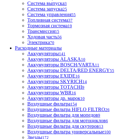
Система выпуска
3
Система запуска
25
Система управления
55
Топливная система
37
Тормозная система
19
Трансмиссия
15
Ходовая часть
56
Электрика
70
Расходные материалы
Аккумуляторы
141
Аккумуляторы ALASKA
10
Аккумуляторы BOSCH/VARTA
11
Аккумуляторы DELTA/RED ENERGY
55
Аккумуляторы EXIDE
16
Аккумуляторы SKYRICH
14
Аккумуляторы TOTACHI
9
Аккумуляторы WBR
16
Аккумуляторы др. марок
10
Воздушные фильтра
154
Воздушные фильтра HIFLO FILTRO
26
Воздушные фильтра для мопедов
9
Воздушные фильтра для мотоциклов
6
Воздушные фильтра для скутеров
13
Воздушные фильтра универсальные
100
Звезды
172