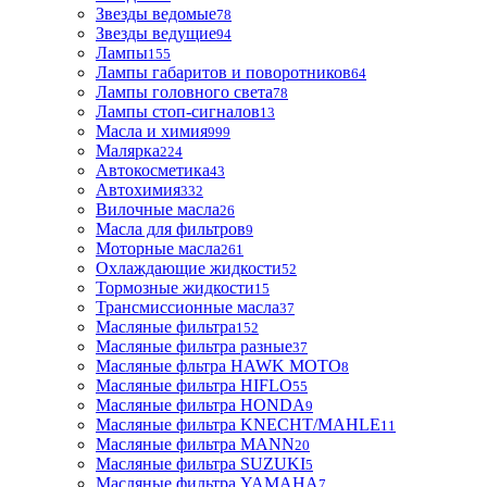
Звезды ведомые
78
Звезды ведущие
94
Лампы
155
Лампы габаритов и поворотников
64
Лампы головного света
78
Лампы стоп-сигналов
13
Масла и химия
999
Малярка
224
Автокосметика
43
Автохимия
332
Вилочные масла
26
Масла для фильтров
9
Моторные масла
261
Охлаждающие жидкости
52
Тормозные жидкости
15
Трансмиссионные масла
37
Масляные фильтра
152
Масляные фильтра разные
37
Масляные фльтра HAWK MOTO
8
Масляные фильтра HIFLO
55
Масляные фильтра HONDA
9
Масляные фильтра KNECHT/MAHLE
11
Масляные фильтра MANN
20
Масляные фильтра SUZUKI
5
Масляные фильтра YAMAHA
7