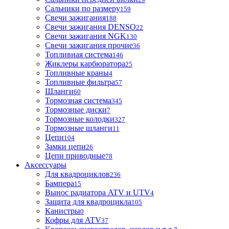
Сальники по размеру
159
Свечи зажигания
188
Свечи зажигания DENSO
22
Свечи зажигания NGK
130
Свечи зажигания прочие
36
Топливная система
146
Жиклеры карбюратора
25
Топливные краны
4
Топливные фильтра
57
Шланги
60
Тормозная система
345
Тормозные диски
7
Тормозные колодки
327
Тормозные шланги
11
Цепи
104
Замки цепи
26
Цепи приводные
78
Аксессуары
Для квадроциклов
236
Бамперa
15
Вынос радиатора ATV и UTV
4
Защита для квадроцикла
105
Канистры
0
Кофры для ATV
37