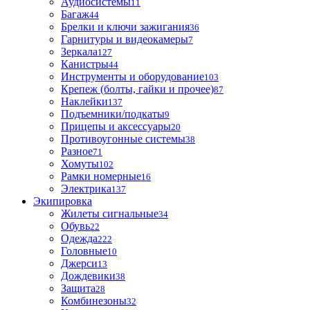
Аудиосистемы
11
Багаж
44
Брелки и ключи зажигания
36
Гарнитуры и видеокамеры
7
Зеркала
127
Канистры
44
Инструменты и оборудование
103
Крепеж (болты, гайки и прочее)
87
Наклейки
137
Подъемники/подкаты
9
Прицепы и аксессуары
20
Противоугонные системы
38
Разное
71
Хомуты
102
Рамки номерные
16
Электрика
137
Экипировка
Жилеты сигнальные
34
Обувь
22
Одежда
222
Головные
10
Джерси
13
Дождевики
38
Защита
28
Комбинезоны
32