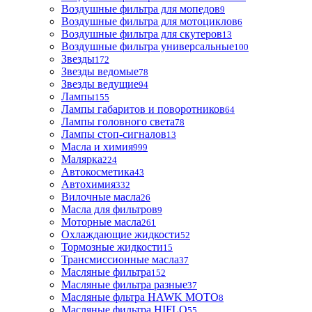
Воздушные фильтра для мопедов
9
Воздушные фильтра для мотоциклов
6
Воздушные фильтра для скутеров
13
Воздушные фильтра универсальные
100
Звезды
172
Звезды ведомые
78
Звезды ведущие
94
Лампы
155
Лампы габаритов и поворотников
64
Лампы головного света
78
Лампы стоп-сигналов
13
Масла и химия
999
Малярка
224
Автокосметика
43
Автохимия
332
Вилочные масла
26
Масла для фильтров
9
Моторные масла
261
Охлаждающие жидкости
52
Тормозные жидкости
15
Трансмиссионные масла
37
Масляные фильтра
152
Масляные фильтра разные
37
Масляные фльтра HAWK MOTO
8
Масляные фильтра HIFLO
55