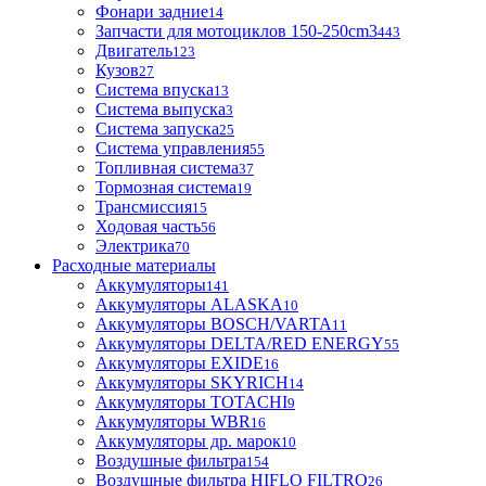
Фонари задние
14
Запчасти для мотоциклов 150-250cm3
443
Двигатель
123
Кузов
27
Система впуска
13
Система выпуска
3
Система запуска
25
Система управления
55
Топливная система
37
Тормозная система
19
Трансмиссия
15
Ходовая часть
56
Электрика
70
Расходные материалы
Аккумуляторы
141
Аккумуляторы ALASKA
10
Аккумуляторы BOSCH/VARTA
11
Аккумуляторы DELTA/RED ENERGY
55
Аккумуляторы EXIDE
16
Аккумуляторы SKYRICH
14
Аккумуляторы TOTACHI
9
Аккумуляторы WBR
16
Аккумуляторы др. марок
10
Воздушные фильтра
154
Воздушные фильтра HIFLO FILTRO
26