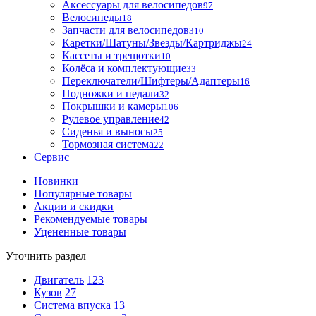
Аксессуары для велосипедов
97
Велосипеды
18
Запчасти для велосипедов
310
Каретки/Шатуны/Звезды/Картриджы
24
Кассеты и трещотки
10
Колёса и комплектующие
33
Переключатели/Шифтеры/Адаптеры
16
Подножки и педали
32
Покрышки и камеры
106
Рулевое управление
42
Сиденья и выносы
25
Тормозная система
22
Сервис
Новинки
Популярные товары
Акции и скидки
Рекомендуемые товары
Уцененные товары
Уточнить раздел
Двигатель
123
Кузов
27
Система впуска
13