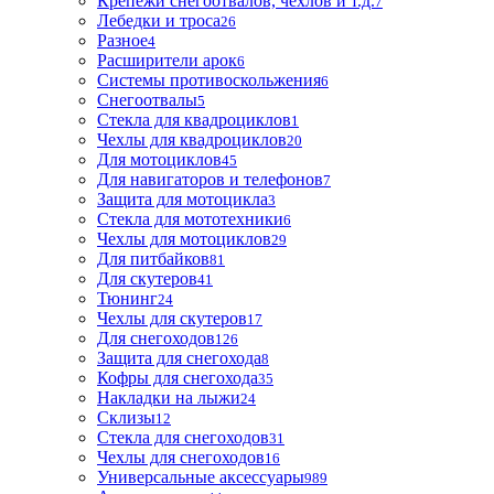
Крепежи снегоотвалов, чехлов и т.д.
7
Лебедки и троса
26
Разное
4
Расширители арок
6
Системы противоскольжения
6
Снегоотвалы
5
Стекла для квадроциклов
1
Чехлы для квадроциклов
20
Для мотоциклов
45
Для навигаторов и телефонов
7
Защита для мотоцикла
3
Стекла для мототехники
6
Чехлы для мотоциклов
29
Для питбайков
81
Для скутеров
41
Тюнинг
24
Чехлы для скутеров
17
Для снегоходов
126
Защита для снегохода
8
Кофры для снегохода
35
Накладки на лыжи
24
Склизы
12
Стекла для снегоходов
31
Чехлы для снегоходов
16
Универсальные аксессуары
989