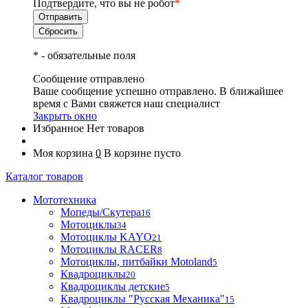
Подтвердите, что вы не робот
*
*
- обязательные поля
Сообщение отправлено
Ваше сообщение успешно отправлено. В ближайшее
время с Вами свяжется наш специалист
Закрыть окно
Избранное
Нет товаров
Моя корзина
0
В корзине пусто
Каталог товаров
Мототехника
Мопеды/Скутера
16
Мотоциклы
34
Мотоциклы KAYO
21
Мотоциклы RACER
8
Мотоциклы, питбайки Motoland
5
Квадроциклы
20
Квадроциклы детские
5
Квадроциклы "Русская Механика"
15