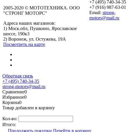
+7 (495) 740-34-35
+7 (916) 987-63-01
2005-2020 © МОТОТЕХНИКА. ООО
Email:
strong-
"СТРОНГ МОТОРС"
motors@mail.ru
Адреса наших магазинов:
График работы
1) Моск.обл, Пушкино, Ярославское
Пушкино
шоссе, 190к3
Пн-Вс: с 10:00 до
2) Воронеж, ул. Остужева, 19А
19:00
Посмотреть на карте
График работы
Воронеж
Пн-Пт: с 10:00 до
18:00
Сб-Вс: Выходной
Обратная связь
+7 (495) 740-34-35
strong-motors@mail.ru
Сравнение
0
Избранное
0
Корзина
0
Товар добавлен в корзину
Кол-во:
Итого:
Продолжить покупки
Перейти в корзину