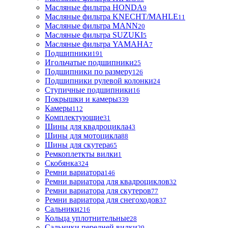
Масляные фильтра HONDA
9
Масляные фильтра KNECHT/MAHLE
11
Масляные фильтра MANN
20
Масляные фильтра SUZUKI
5
Масляные фильтра YAMAHA
7
Подшипники
191
Игольчатые подшипники
25
Подшипники по размеру
126
Подшипники рулевой колонки
24
Ступичные подшипники
16
Покрышки и камеры
339
Камеры
112
Комплектующие
31
Шины для квадроцикла
43
Шины для мотоцикла
88
Шины для скутера
65
Ремкоплеткты вилки
1
Скобянка
324
Ремни вариатора
146
Ремни вариатора для квадроциклов
32
Ремни вариатора для скутеров
77
Ремни вариатора для снегоходов
37
Сальники
216
Кольца уплотнительные
28
Сальники передней вилки
29