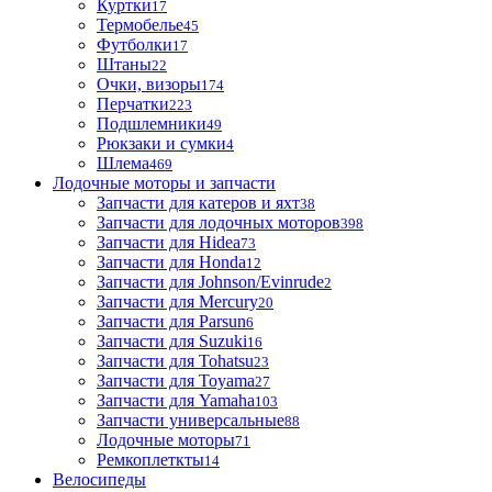
Куртки
17
Термобелье
45
Футболки
17
Штаны
22
Очки, визоры
174
Перчатки
223
Подшлемники
49
Рюкзаки и сумки
4
Шлема
469
Лодочные моторы и запчасти
Запчасти для катеров и яхт
38
Запчасти для лодочных моторов
398
Запчасти для Hidea
73
Запчасти для Honda
12
Запчасти для Johnson/Evinrude
2
Запчасти для Mercury
20
Запчасти для Parsun
6
Запчасти для Suzuki
16
Запчасти для Tohatsu
23
Запчасти для Toyama
27
Запчасти для Yamaha
103
Запчасти универсальные
88
Лодочные моторы
71
Ремкоплеткты
14
Велосипеды