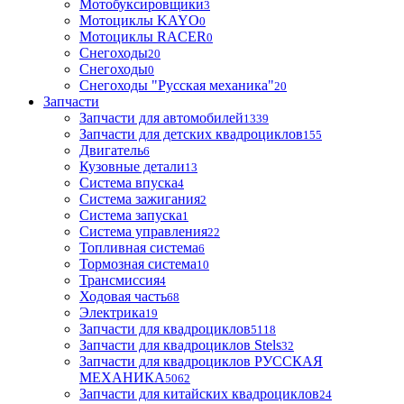
Мотобуксировщики
3
Мотоциклы KAYO
0
Мотоциклы RACER
0
Снегоходы
20
Снегоходы
0
Снегоходы "Русская механика"
20
Запчасти
Запчасти для автомобилей
1339
Запчасти для детских квадроциклов
155
Двигатель
6
Кузовные детали
13
Система впуска
4
Система зажигания
2
Система запуска
1
Система управления
22
Топливная система
6
Тормозная система
10
Трансмиссия
4
Ходовая часть
68
Электрика
19
Запчасти для квадроциклов
5118
Запчасти для квадроциклов Stels
32
Запчасти для квадроциклов РУССКАЯ
МЕХАНИКА
5062
Запчасти для китайских квадроциклов
24