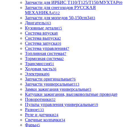
Запчасти для ИРБИС T110/T125/T150/МУХТАР
99
Запчасти для снегоходов РУССКАЯ
МЕХАНИКА
4512
Запчасти для мопедов 50-150cm3
483
Двигатель
163
Кузовные детали
15
Система впуска
8
Система выпуска
2
Система запуска
16
Система управления
47
Топливная система
47
Тормозная система
2
Трансмиссия
51
Ходовая часть
36
Электрика
96
Запчасти оригинальные
76
Запчасти универсальные
313
Замки зажигания универсальные
3
Катушки зажигания, высоковольтные провода
9
Поворотники
32
Пульты управления универсальные
19
Разное
133
Реле и датчики
24
Свечные колпачки
34
Фары
45